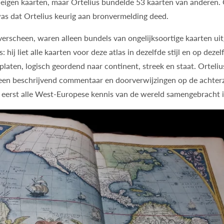
n eigen kaarten, maar Ortelius bundelde 53 kaarten van anderen.
 was dat Ortelius keurig aan bronvermelding deed.
 verscheen, waren alleen bundels van ongelijksoortige kaarten ui
 hij liet alle kaarten voor deze atlas in dezelfde stijl en op dezel
laten, logisch geordend naar continent, streek en staat. Orteliu
een beschrijvend commentaar en doorverwijzingen op de achterz
 eerst alle West-Europese kennis van de wereld samengebracht 