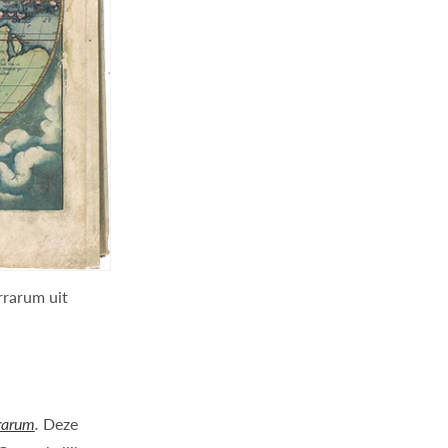
rrarum uit
rarum
.
Deze