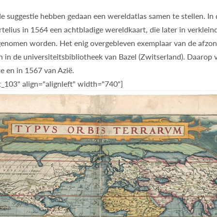
e suggestie hebben gedaan een wereldatlas samen te stellen. In
telius in 1564 een achtbladige wereldkaart, die later in verklein
pgenomen worden. Het enig overgebleven exemplaar van de afzond
h in de universiteitsbibliotheek van Bazel (Zwitserland). Daarop 
e en in 1567 van Azië.
_103" align="alignleft" width="740"]