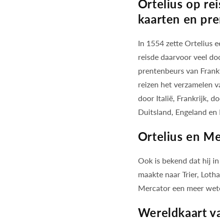
Ortelius op re
kaarten en pr
In 1554 zette Ortelius e
reisde daarvoor veel do
prentenbeurs van Frankf
reizen het verzamelen v
door Italië, Frankrijk, 
Duitsland, Engeland en 
Ortelius en M
Ook is bekend dat hij i
maakte naar Trier, Loth
Mercator een meer wete
Wereldkaart va