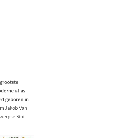
 grootste
oderne atlas
rd geboren in
oom Jakob Van
twerpse Sint-