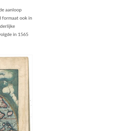
 de aanloop
d formaat ook in
erlijke
volgde in 1565