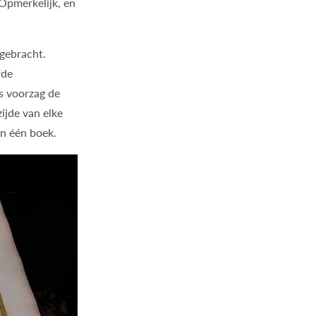
 Opmerkelijk, en
tgebracht.
fde
s voorzag de
ijde van elke
in één boek.