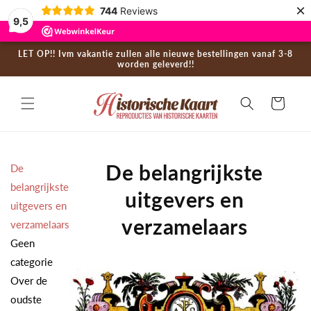
×
Skip to
744
Reviews
9,5
content
LET OP!! Ivm vakantie zullen alle nieuwe bestellingen vanaf 3-8
worden geleverd!!
Cart
De belangrijkste
De
belangrijkste
uitgevers en
uitgevers en
verzamelaars
verzamelaars
Geen
categorie
Over de
oudste