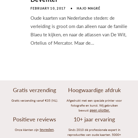
FEBRUARY 10, 2017
HAJO MAGRÉ
Oude kaarten van Nederlandse steden: de
verleiding is groot om dan alleen naar de familie
Blaeu te kijken, en naar de atlassen van De Wit,
Ortelius of Mercator. Maar de...
Gratis verzending
Hoogwaardige afdruk
Gratis verzending vanaf €35 (NL).
Afgedrukt met een speciale printer voor
fotografie en kunst. Wij gebruiken
geen plotter.
bewust
Positieve reviews
10+ jaar ervaring
tevreden
Onze klanten zijn
.
Sinds 2010 dé professionele expert in
reproducties van oude kaarten. 5000+