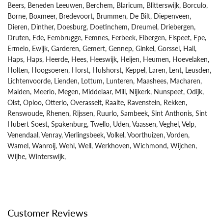
Beers, Beneden Leeuwen, Berchem, Blaricum, Blitterswijk, Borculo,
Borne, Boxmeer, Bredevoort, Brummen, De Bilt, Diepenveen,
Dieren, Dinther, Doesburg, Doetinchem, Dreumel, Driebergen,
Druten, Ede, Eembrugge, Eemnes, Eerbeek, Eibergen, Elspeet, Epe,
Ermelo, Ewijk, Garderen, Gemert, Gennep, Ginkel, Gorssel, Hall,
Haps, Haps, Heerde, Hees, Heeswijk, Heijen, Heumen, Hoevelaken,
Holten, Hoogsoeren, Horst, Hulshorst, Keppel, Laren, Lent, Leusden,
Lichtenvoorde, Lienden, Lottum, Lunteren, Maashees, Macharen,
Malden, Meerlo, Megen, Middelaar, Mill, Nijkerk, Nunspeet, Odijk,
Olst, Oploo, Otterlo, Overasselt, Raalte, Ravenstein, Rekken,
Renswoude, Rhenen, Rijssen, Ruurlo, Sambeek, Sint Anthonis, Sint
Hubert Soest, Spakenburg, Twello, Uden, Vaassen, Veghel, Velp,
Venendaal, Venray, Vierlingsbeek, Volkel, Voorthuizen, Vorden,
Wamel, Wanroij, Wehl, Well, Werkhoven, Wichmond, Wijchen,
Wijhe, Winterswijk,
Customer Reviews