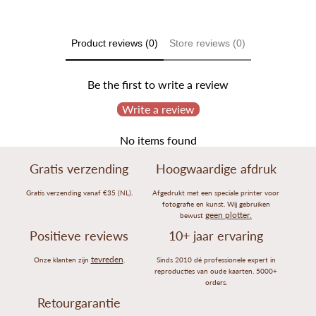
Product reviews (0)
Store reviews (0)
Be the first to write a review
Write a review
No items found
Gratis verzending
Hoogwaardige afdruk
Gratis verzending vanaf €35 (NL).
Afgedrukt met een speciale printer voor
fotografie en kunst. Wij gebruiken
geen plotter.
bewust
Positieve reviews
10+ jaar ervaring
tevreden
Onze klanten zijn
.
Sinds 2010 dé professionele expert in
reproducties van oude kaarten. 5000+
orders.
Retourgarantie