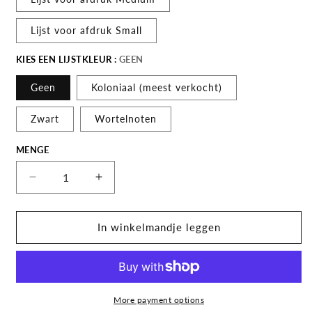
Lijst voor afdruk Small
KIES EEN LIJSTKLEUR :
GEEN
Geen
Koloniaal (meest verkocht)
Zwart
Wortelnoten
MENGE
Menge
Decrease
Increase
Menge
Menge
for
for
Oude
Oude
In winkelmandje leggen
kaart
kaart
Gelderland
Gelderland
-
-
Atlas
Atlas
van
van
More payment options