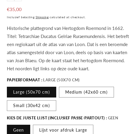
Regular
€35,00
price
Inclusief belasting
Shipping
calculated at checkout.
Historische plattegrond van Hertogdom Roermond in 1662.
Titel: Tetrarchiae Ducatus Gelriae Ruraemundensis. Het betreft
een regiokaart uit de atlas van van Loon. Dat is een beroemde
atlas samengesteld door van Loon, deels op basis van kaarten
van Joan Blaeu. Op de kaart staat het hertogdom Roermond.
Het noorden ligt links op deze oude kaart.
PAPIERFORMAAT :
LARGE (50X70 CM)
Large (50x70 cm)
Medium (42x60 cm)
Small (30x42 cm)
KIES DE JUISTE LIJST (INCLUSIEF PASSE-PARTOUT) :
GEEN
Geen
Lijst voor afdruk Large