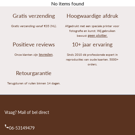
No items found
Gratis verzending
Hoogwaardige afdruk
Gratis verzending vanaf €35 (NL).
Afgedrukt met een speciale printer voor
fotografie en kunst. Wij gebruiken
geen plotter.
bewust
Positieve reviews
10+ jaar ervaring
tevreden
Onze klanten zijn
.
Sinds 2010 dé professionele expert in
reproducties van oude kaarten. 5000+
orders.
Retourgarantie
Terugsturen of ruilen binnen 14 dagen.
Vraag? Mail of bel direct
06-53149479