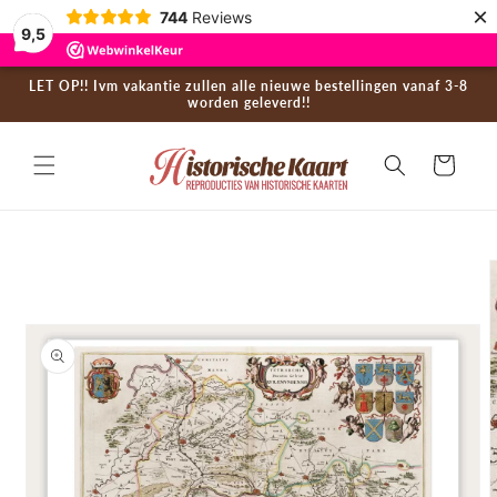
×
Skip to
744
Reviews
9,5
content
LET OP!! Ivm vakantie zullen alle nieuwe bestellingen vanaf 3-8
worden geleverd!!
Cart
Skip to
product
information