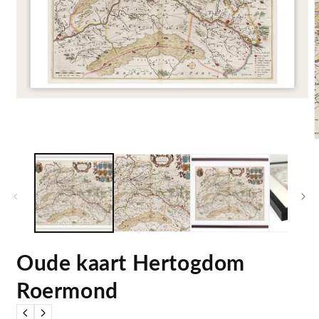
Open
media
1
in
modal
m
2
i
m
Oude kaart Hertogdom
Roermond