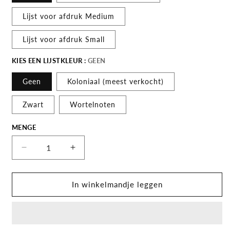
Lijst voor afdruk Medium
Lijst voor afdruk Small
KIES EEN LIJSTKLEUR :
GEEN
Geen
Koloniaal (meest verkocht)
Zwart
Wortelnoten
MENGE
Menge
Decrease
Increase
Menge
Menge
for
for
Oude
Oude
In winkelmandje leggen
kaart
kaart
Hertogdom
Hertogdom
Roermond
Roermond