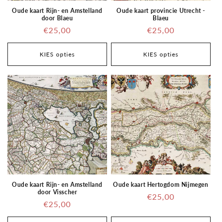
Oude kaart Rijn- en Amstelland
Oude kaart provincie Utrecht -
door Blaeu
Blaeu
Regular
€25,00
Regular
€25,00
price
price
KIES opties
KIES opties
Oude kaart Rijn- en Amstelland
Oude kaart Hertogdom Nijmegen
door Visscher
Regular
€25,00
Regular
€25,00
price
price