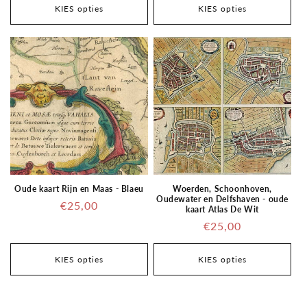
KIES opties
KIES opties
Oude kaart Rijn en Maas - Blaeu
Woerden, Schoonhoven,
Oudewater en Delfshaven - oude
Regular
€25,00
kaart Atlas De Wit
price
Regular
€25,00
price
KIES opties
KIES opties