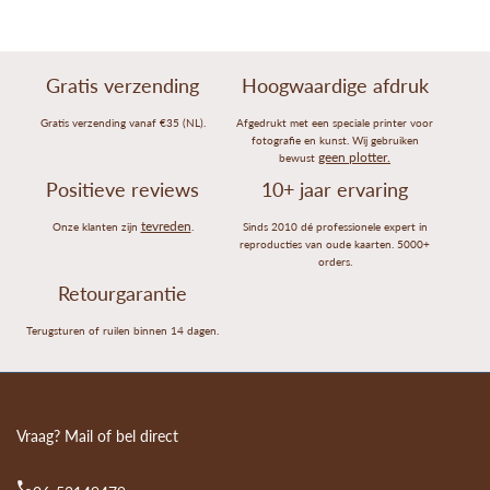
Gratis verzending
Hoogwaardige afdruk
Gratis verzending vanaf €35 (NL).
Afgedrukt met een speciale printer voor
fotografie en kunst. Wij gebruiken
geen plotter.
bewust
Positieve reviews
10+ jaar ervaring
tevreden
Onze klanten zijn
.
Sinds 2010 dé professionele expert in
reproducties van oude kaarten. 5000+
orders.
Retourgarantie
Terugsturen of ruilen binnen 14 dagen.
Vraag? Mail of bel direct