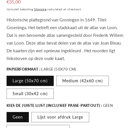
Regular
€35,00
price
Inclusief belasting
Shipping
calculated at checkout.
Historische plattegrond van Groningen in 1649. Titel:
Groeninga. Het betreft een stadskaart uit de atlas van Loon.
Dat is een beroemde atlas samengesteld door Frederik Willem
van Loon. Deze atlas bevat delen van de atlas van Joan Bleau.
De kaarten zijn wel opnieuw ingekleurd . Het noorden ligt
linksboven op deze oude kaart.
PAPIERFORMAAT :
LARGE (50X70 CM)
Large (50x70 cm)
Medium (42x60 cm)
Small (30x42 cm)
KIES DE JUISTE LIJST (INCLUSIEF PASSE-PARTOUT) :
GEEN
Geen
Lijst voor afdruk Large