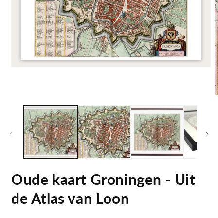
Open
media
1
in
modal
m
2
i
m
Oude kaart Groningen - Uit
de Atlas van Loon