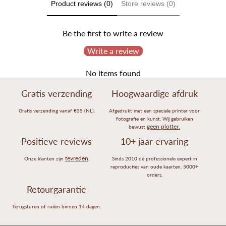
Product reviews (0)
Store reviews (0)
Be the first to write a review
Write a review
No items found
Gratis verzending
Hoogwaardige afdruk
Gratis verzending vanaf €35 (NL).
Afgedrukt met een speciale printer voor
fotografie en kunst. Wij gebruiken
geen plotter.
bewust
Positieve reviews
10+ jaar ervaring
tevreden
Onze klanten zijn
.
Sinds 2010 dé professionele expert in
reproducties van oude kaarten. 5000+
orders.
Retourgarantie
Terugsturen of ruilen binnen 14 dagen.