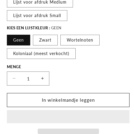
Lijst voor afdruk Medium
Lijst voor afdruk Small
KIES EEN LIJSTKLEUR :
GEEN
Geen
Zwart
Wortelnoten
Koloniaal (meest verkocht)
MENGE
Menge
Decrease
Increase
Menge
Menge
for
for
Oude
Oude
In winkelmandje leggen
kaart
kaart
Groningen
Groningen
-
-
Uit
Uit
de
de