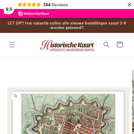
×
Skip to
744
Reviews
9,5
content
LET OP!! Ivm vakantie zullen alle nieuwe bestellingen vanaf 3-8
worden geleverd!!
Cart
Skip to
product
information