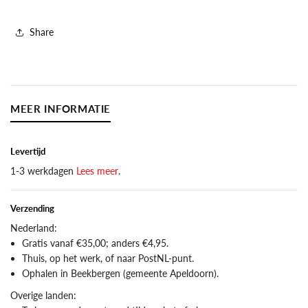
Atlas
Atlas
van
van
Share
Loon
Loon
MEER INFORMATIE
Levertijd
1-3 werkdagen
Lees meer
.
Verzending
Nederland:
Gratis vanaf €35,00; anders €4,95.
Thuis, op het werk, of naar PostNL-punt.
Ophalen in Beekbergen (gemeente Apeldoorn).
Overige landen: